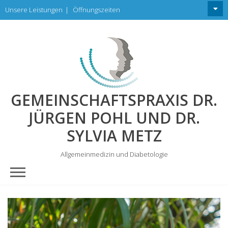
Skip
Unsere Leistungen
|
Öffnungszeiten
to
content
GEMEINSCHAFTSPRAXIS DR.
JÜRGEN POHL UND DR.
SYLVIA METZ
Allgemeinmedizin und Diabetologie