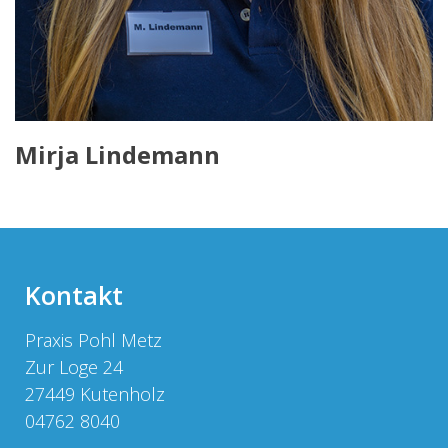
Mirja Lindemann
Kontakt
Praxis Pohl Metz
Zur Loge 24
27449 Kutenholz
04762 8040