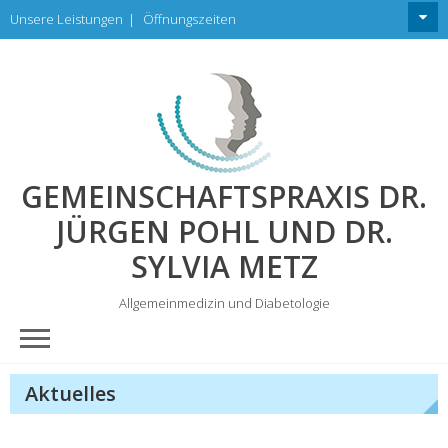
Skip
Unsere Leistungen
|
Öffnungszeiten
to
content
GEMEINSCHAFTSPRAXIS DR.
JÜRGEN POHL UND DR.
SYLVIA METZ
Allgemeinmedizin und Diabetologie
Aktuelles